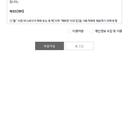
합니다」
제2조(정의)
①“몰” 이란 바스데이가 재화 또는 용역(이하 “재화등”이라 함)을 이용자에게 제공하기 위하여 컴
퓨터 등 정보통신설비를 이용하여 재화등을 거래할 수 있도록 설정한 가상의 영업장을 말하며, 아울
이용약관
개인정보 수집 및 이용
러 사이버몰을 운영하는 사업자의 의미로도 사용합니다.
②“이용자”란 “몰”에 접속하여 이 약관에 따라 “몰”이 제공하는 서비스를 받는 회원 및 비회원을 말
합니다.
회원가입
로그인
③ ‘회원’이라 함은 “몰”에 개인정보를 제공하여 회원등록을 한 자로서, “몰”의 정보를 지속적으로 제
공받으며, “몰”이 제공하는 서비스를 계속적으로 이용할 수 있는 자를 말합니다.
④ ‘비회원’이라 함은 회원에 가입하지 않고 “몰”이 제공하는 서비스를 이용하는 자를 말합니다.
제3조 (약관등의 명시와 설명 및 개정)
① “몰”은 이 약관의 내용과 상호 및 대표자 성명, 영업소 소재지 주소(소비자의 불만을 처리할 수
있는 곳의 주소를 포함), 전화번호
모사전송번호
전자우편주소, 사업자등록번호, 통신판매업신고번
·
·
호, 개인정보관리책임자등을 이용자가 쉽게 알 수 있도록 "몰"의 초기 서비스화면(전면)에 게시합니
다. 다만, 약관의 내용은 이용자가 연결화면을 통하여 볼 수 있도록 할 수 있습니다.
② “몰은 이용자가 약관에 동의하기에 앞서 약관에 정하여져 있는 내용 중 청약철회
배송책임
환불
·
·
조건 등과 같은 중요한 내용을 이용자가 이해할 수 있도록 별도의 연결화면 또는 팝업화면 등을 제
공하여 이용자의 확인을 구하여야 합니다.