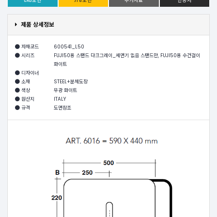
제품 상세정보
자재코드
600541_L50
시리즈
FUJI50용 스탠드 다크그레이_세면기 없음 스탠드만, FUJI50용 수건걸이
화이트
디자이너
소재
STEEL+분체도장
색상
무광 화이트
원산지
ITALY
규격
도면참조