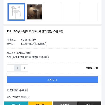
FUJI50용 스탠드 화이트_세면기 없음 스탠드만
자재코드
600541_L50
브랜드
SCARABEO(스카라베오)
재고수량(즉시출고 가능)
5
개 (분리 출고시 별도로 연락을 드립니다.)
300,000
장바구니
옵션(관련 부속품)
관련 부속품이 없습니다.
CAD도면
JPG도면
추가자료
인증서