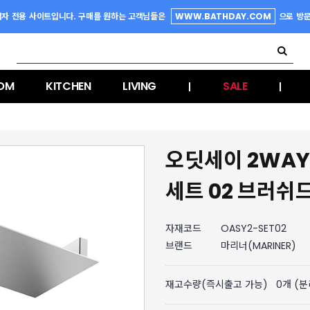
업자 전용 사이트입니다. 구매를 원하는 고객님들은
WWW.BATHDAY.COM
으로 방
OM
KITCHEN
LIVING
SALE
|
|
오딧세이 2WAY
세트 02 브러쉬
자재코드
OASY2-SET02
브랜드
마리너(MARINER)
재고수량(즉시출고 가능)
0
개 (