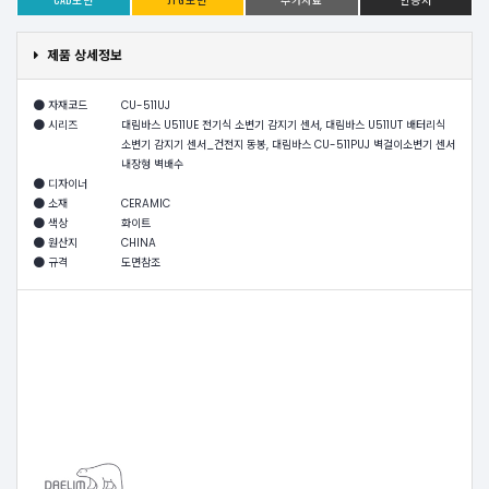
제품 상세정보
자재코드
CU-511UJ
시리즈
대림바스 U511UE 전기식 소변기 감지기 센서, 대림바스 U511UT 배터리식
소변기 감지기 센서_건전지 동봉, 대림바스 CU-511PUJ 벽걸이소변기 센서
내장형 벽배수
디자이너
소재
CERAMIC
색상
화이트
원산지
CHINA
규격
도면참조