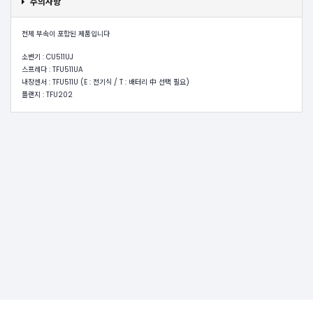
주의사항
전체 부속이 포함된 제품입니다
소변기 : CU511UJ
스프레다 : TFU511UA
내장센서 : TFU511U (E : 전기식 / T : 배터리 中 선택 필요)
플랜지 : TFU202