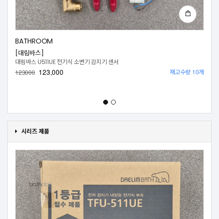
BATHROOM
[대림바스]
대림바스 U511UE 전기식 소변기 감지기 센서
123,000
재고수량 10개
123000
시리즈 제품