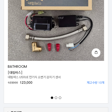
BATHROOM
[대림바스]
대림바스 U511UE 전기식 소변기 감지기 센서
123,000
재고수량 10개
123000