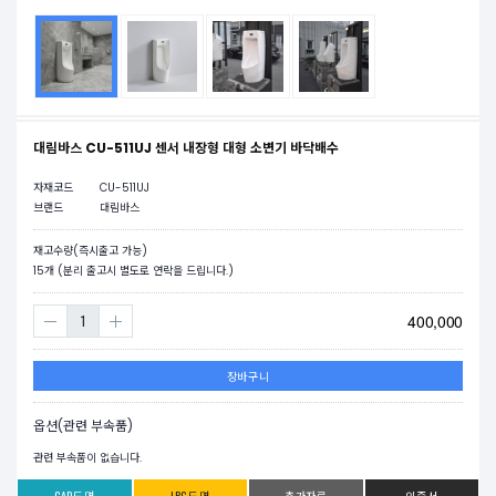
대림바스 CU-511UJ 센서 내장형 대형 소변기 바닥배수
자재코드
CU-511UJ
브랜드
대림바스
재고수량(즉시출고 가능)
15
개 (분리 출고시 별도로 연락을 드립니다.)
400,000
장바구니
옵션(관련 부속품)
관련 부속품이 없습니다.
CAD도면
JPG도면
추가자료
인증서