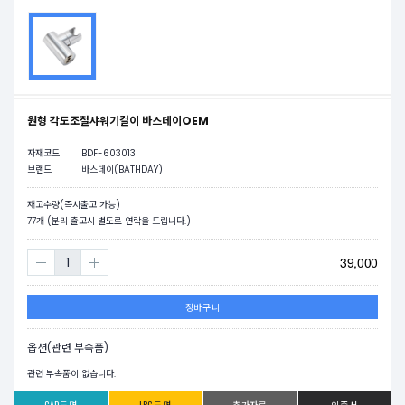
원형 각도조절샤워기걸이 바스데이OEM
자재코드
BDF-603013
브랜드
바스데이(BATHDAY)
재고수량(즉시출고 가능)
77
개 (분리 출고시 별도로 연락을 드립니다.)
39,000
장바구니
옵션(관련 부속품)
관련 부속품이 없습니다.
CAD도면
JPG도면
추가자료
인증서