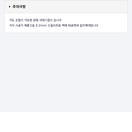
주의사항
각도 조절이 가능한 원형 샤워기걸이 입니다
거치 시공식 제품으로 6.2mm 드릴비트로 벽에 타공하여 설치해야합니다
상호명:주식회사 515팩토리
대표자:임형철
|
사업장소재지:경기도 광주시 오포읍 양벌리 양촌안길16
전화번호:031-797-1442, 010-8273-1442